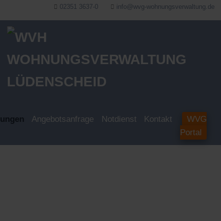
02351 3637-0
info@wvg-wohnungsverwaltung.de
tungen
Angebotsanfrage
Notdienst
Kontakt
WVG
Portal