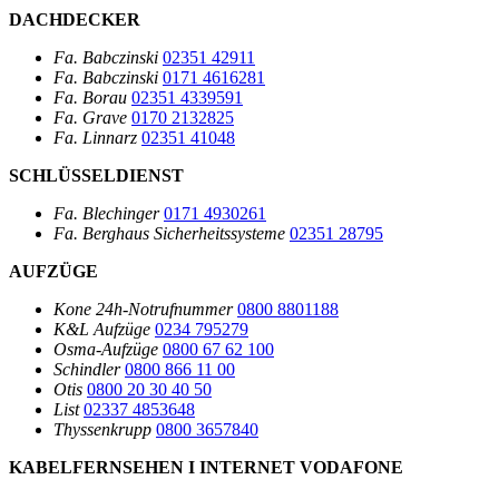
DACHDECKER
Fa. Babczinski
02351 42911
Fa. Babczinski
0171 4616281
Fa. Borau
02351 4339591
Fa. Grave
0170 2132825
Fa. Linnarz
02351 41048
SCHLÜSSELDIENST
Fa. Blechinger
0171 4930261
Fa. Berghaus Sicherheitssysteme
02351 28795
AUFZÜGE
Kone 24h-Notrufnummer
0800 8801188
K&L Aufzüge
0234 795279
Osma-Aufzüge
0800 67 62 100
Schindler
0800 866 11 00
Otis
0800 20 30 40 50
List
02337 4853648
Thyssenkrupp
0800 3657840
KABELFERNSEHEN I INTERNET VODAFONE