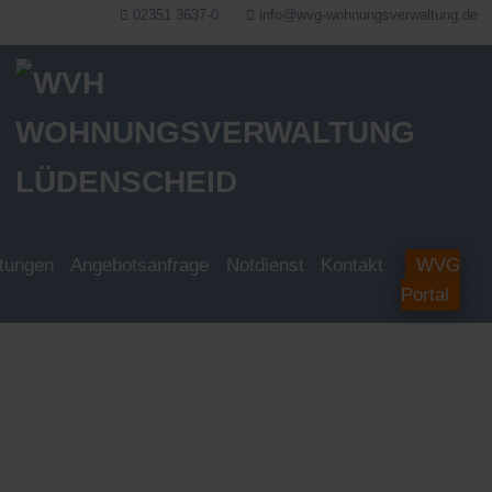
02351 3637-0
info@wvg-wohnungsverwaltung.de
stungen
Angebotsanfrage
Notdienst
Kontakt
WVG
Portal